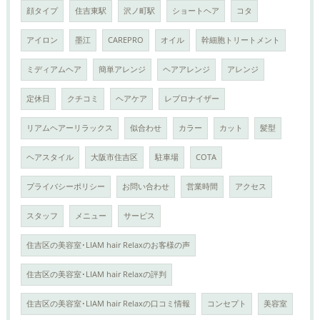
顔タイプ
住吉東駅
沢ノ町駅
ショートヘア
コタ
アイロン
墨江
CAREPRO
オイル
幹細胞トリートメント
ミディアムヘア
簡単アレンジ
ヘアアレンジ
アレンジ
定休日
クチコミ
ヘアケア
レプロナイザー
リアムヘアーリラックス
似合わせ
カラー
カット
髪型
ヘアスタイル
大阪市住吉区
駐車場
COTA
プライバシーポリシー
お問い合わせ
営業時間
アクセス
スタッフ
メニュー
サービス
住吉区の美容室･LIAM hair Relaxのお客様の声
住吉区の美容室･LIAM hair Relaxの評判
住吉区の美容室･LIAM hair Relaxの口コミ情報
コンセプト
美容室