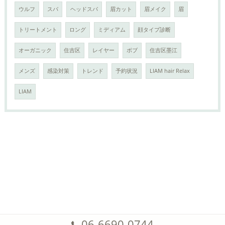
ウルフ
スパ
ヘッドスパ
眉カット
眉メイク
眉
トリートメント
ロング
ミディアム
顔タイプ診断
オーガニック
住吉区
レイヤー
ボブ
住吉区墨江
メンズ
感染対策
トレンド
予約状況
LIAM hair Relax
LIAM
06-6690-0744