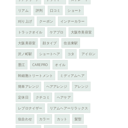
リアム
評判
口コミ
ショート
刈り上げ
クーポン
インナーカラー
トラックオイル
ケアプロ
大阪市美容室
大阪美容室
顔タイプ
住吉東駅
沢ノ町駅
ショートヘア
コタ
アイロン
墨江
CAREPRO
オイル
幹細胞トリートメント
ミディアムヘア
簡単アレンジ
ヘアアレンジ
アレンジ
定休日
クチコミ
ヘアケア
レプロナイザー
リアムヘアーリラックス
似合わせ
カラー
カット
髪型