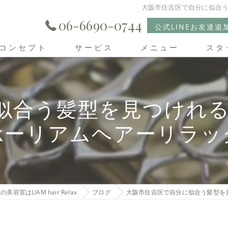
大阪市住吉区で自分に似合う髪
06-6690-0744
公式LINEお友達追
コンセプト
サービス
メニュー
スタ
住吉区の美容室･LIAM hair Relaxの口コミ情報
合う髪型を見つけれる美容室
住吉区の美容室･LIAM hair Relaxの評判
laxーリアムヘアーリラッ
住吉区の美容室･LIAM hair Relaxのお客様の声
美容室はLIAM hair Relax
ブログ
大阪市住吉区で自分に似合う髪型を見つ