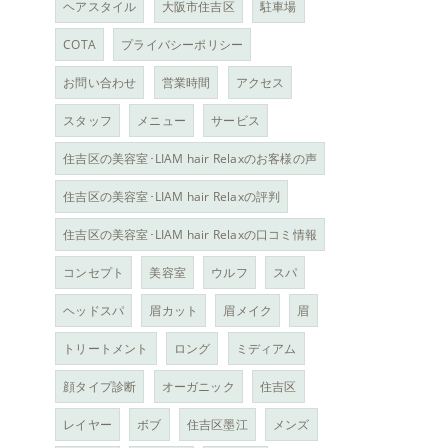
ヘアスタイル
大阪市住吉区
駐車場
COTA
プライバシーポリシー
お問い合わせ
営業時間
アクセス
スタッフ
メニュー
サービス
住吉区の美容室･LIAM hair Relaxのお客様の声
住吉区の美容室･LIAM hair Relaxの評判
住吉区の美容室･LIAM hair Relaxの口コミ情報
コンセプト
美容室
ウルフ
スパ
ヘッドスパ
眉カット
眉メイク
眉
トリートメント
ロング
ミディアム
顔タイプ診断
オーガニック
住吉区
レイヤー
ボブ
住吉区墨江
メンズ