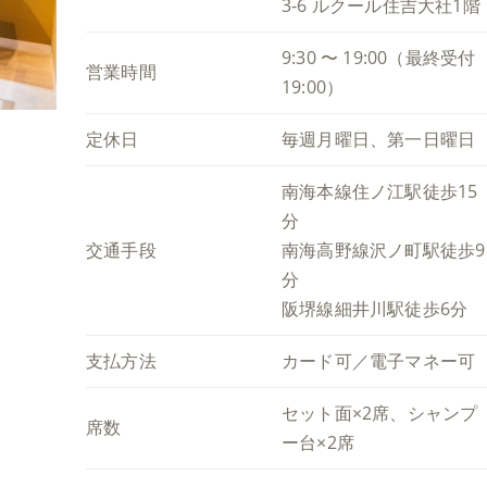
3-6 ルクール住吉大社1階
9:30 〜 19:00（最終受付
営業時間
19:00）
定休日
毎週月曜日、第一日曜日
南海本線住ノ江駅徒歩15
分
交通手段
南海高野線沢ノ町駅徒歩9
分
阪堺線細井川駅徒歩6分
支払方法
カード可／電子マネー可
セット面×2席、シャンプ
席数
ー台×2席