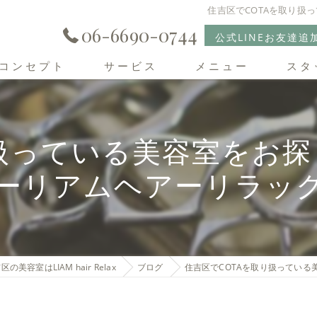
住吉区でCOTAを取り扱って
06-6690-0744
公式LINEお友達追
コンセプト
サービス
メニュー
スタ
住吉区の美容室･LIAM hair Relaxの口コミ情報
っている美容室をお探しの方ー
住吉区の美容室･LIAM hair Relaxの評判
xーリアムヘアーリラッ
住吉区の美容室･LIAM hair Relaxのお客様の声
区の美容室はLIAM hair Relax
ブログ
住吉区でCOTAを取り扱っている美容