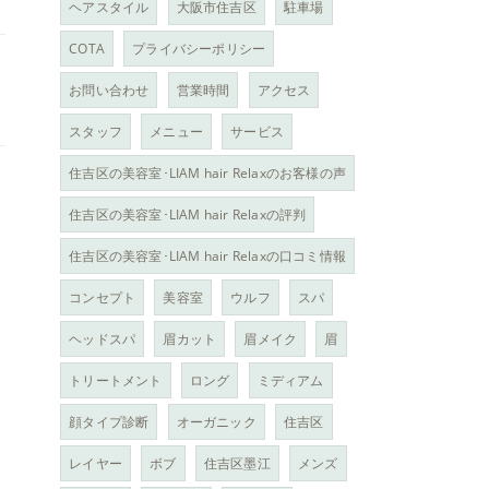
ヘアスタイル
大阪市住吉区
駐車場
COTA
プライバシーポリシー
お問い合わせ
営業時間
アクセス
スタッフ
メニュー
サービス
住吉区の美容室･LIAM hair Relaxのお客様の声
住吉区の美容室･LIAM hair Relaxの評判
住吉区の美容室･LIAM hair Relaxの口コミ情報
コンセプト
美容室
ウルフ
スパ
ヘッドスパ
眉カット
眉メイク
眉
トリートメント
ロング
ミディアム
顔タイプ診断
オーガニック
住吉区
レイヤー
ボブ
住吉区墨江
メンズ