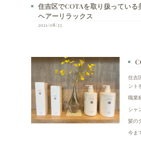
住吉区でCOTAを取り扱っている美容
ヘアーリラックス
2021/08/23
住吉
ント
職業
シャ
髪の
今ま