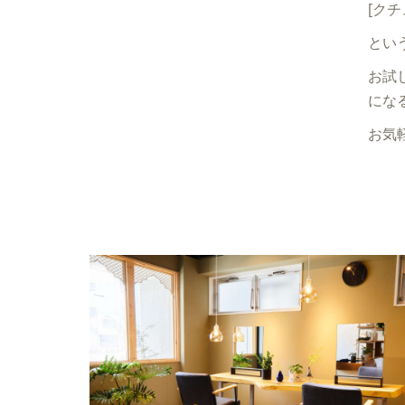
[ク
とい
お試
にな
お気