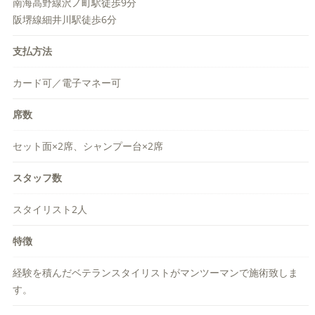
南海高野線沢ノ町駅徒歩9分
阪堺線細井川駅徒歩6分
支払方法
カード可／電子マネー可
席数
セット面×2席、シャンプー台×2席
スタッフ数
スタイリスト2人
特徴
経験を積んだベテランスタイリストがマンツーマンで施術致しま
す。