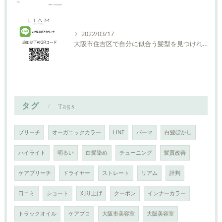
2022/03/17
大阪市住吉区で自分に似合う髪型を見つけれる美容室ーLIAM hair Relaxーリアムヘアーリラックス
タグ
Tags
ブリーチ
オーガニックカラー
LINE
パーマ
白髪ぼかし
ハイライト
明るい
白髪染め
チューニング
髪質改善
ケアブリーチ
ドライヤー
ストレート
リアム
評判
口コミ
ショート
刈り上げ
クーポン
インナーカラー
トラックオイル
ケアプロ
大阪市美容室
大阪美容室