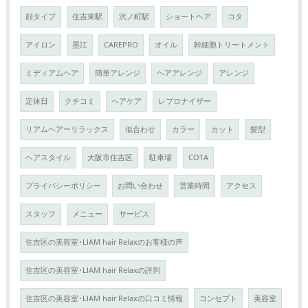
顔タイプ
住吉東駅
沢ノ町駅
ショートヘア
コタ
アイロン
墨江
CAREPRO
オイル
幹細胞トリートメント
ミディアムヘア
簡単アレンジ
ヘアアレンジ
アレンジ
定休日
クチコミ
ヘアケア
レプロナイザー
リアムヘアーリラックス
似合わせ
カラー
カット
髪型
ヘアスタイル
大阪市住吉区
駐車場
COTA
プライバシーポリシー
お問い合わせ
営業時間
アクセス
スタッフ
メニュー
サービス
住吉区の美容室･LIAM hair Relaxのお客様の声
住吉区の美容室･LIAM hair Relaxの評判
住吉区の美容室･LIAM hair Relaxの口コミ情報
コンセプト
美容室