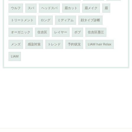
ウルフ
スパ
ヘッドスパ
眉カット
眉メイク
眉
トリートメント
ロング
ミディアム
顔タイプ診断
オーガニック
住吉区
レイヤー
ボブ
住吉区墨江
メンズ
感染対策
トレンド
予約状況
LIAM hair Relax
LIAM