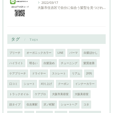
2022/03/17
大阪市住吉区で自分に似合う髪型を見つけれる美容室ーLIAM hair Relaxーリアムヘアーリラックス
タグ
Tags
ブリーチ
オーガニックカラー
LINE
パーマ
白髪ぼかし
ハイライト
明るい
白髪染め
チューニング
髪質改善
ケアブリーチ
ドライヤー
ストレート
リアム
評判
口コミ
ショート
刈り上げ
クーポン
インナーカラー
トラックオイル
ケアプロ
大阪市美容室
大阪美容室
顔タイプ
住吉東駅
沢ノ町駅
ショートヘア
コタ