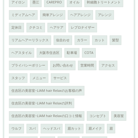
アイロン
墨江
CAREPRO
オイル
幹細胞トリートメント
ミディアムヘア
簡単アレンジ
ヘアアレンジ
アレンジ
定休日
クチコミ
ヘアケア
レプロナイザー
リアムヘアーリラックス
似合わせ
カラー
カット
髪型
ヘアスタイル
大阪市住吉区
駐車場
COTA
プライバシーポリシー
お問い合わせ
営業時間
アクセス
スタッフ
メニュー
サービス
住吉区の美容室･LIAM hair Relaxのお客様の声
住吉区の美容室･LIAM hair Relaxの評判
住吉区の美容室･LIAM hair Relaxの口コミ情報
コンセプト
美容室
ウルフ
スパ
ヘッドスパ
眉カット
眉メイク
眉