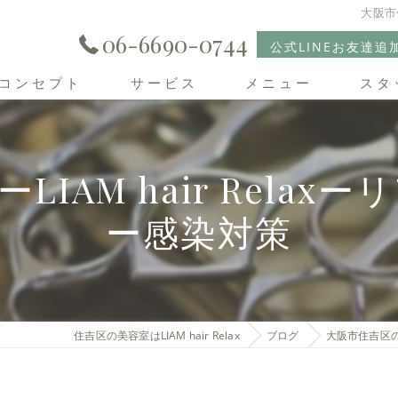
大阪市
06-6690-0744
公式LINEお友達追
コンセプト
サービス
メニュー
スタ
住吉区の美容室･LIAM hair Relaxの口コミ情報
IAM hair Rela
住吉区の美容室･LIAM hair Relaxの評判
ー感染対策
住吉区の美容室･LIAM hair Relaxのお客様の声
住吉区の美容室はLIAM hair Relax
ブログ
大阪市住吉区の美