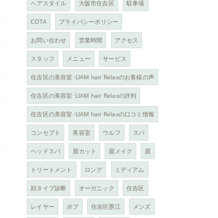
ヘアスタイル
大阪市住吉区
駐車場
COTA
プライバシーポリシー
お問い合わせ
営業時間
アクセス
スタッフ
メニュー
サービス
住吉区の美容室･LIAM hair Relaxのお客様の声
住吉区の美容室･LIAM hair Relaxの評判
住吉区の美容室･LIAM hair Relaxの口コミ情報
コンセプト
美容室
ウルフ
スパ
ヘッドスパ
眉カット
眉メイク
眉
トリートメント
ロング
ミディアム
顔タイプ診断
オーガニック
住吉区
レイヤー
ボブ
住吉区墨江
メンズ