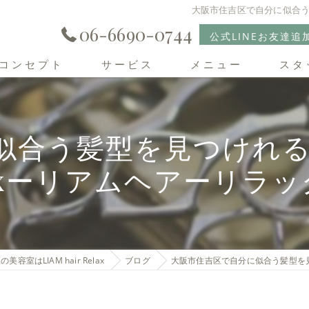
大阪市住吉区で自分に似合う髪
06-6690-0744
公式LINEお友達追
コンセプト
サービス
メニュー
スタ
住吉区の美容室･LIAM hair Relaxの口コミ情報
合う髪型を見つけれる美容室
住吉区の美容室･LIAM hair Relaxの評判
laxーリアムヘアーリラッ
住吉区の美容室･LIAM hair Relaxのお客様の声
美容室はLIAM hair Relax
ブログ
大阪市住吉区で自分に似合う髪型を見つ