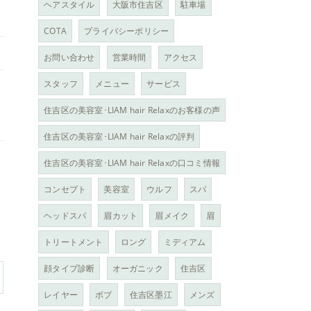
ヘアスタイル
大阪市住吉区
駐車場
COTA
プライバシーポリシー
お問い合わせ
営業時間
アクセス
スタッフ
メニュー
サービス
住吉区の美容室･LIAM hair Relaxのお客様の声
住吉区の美容室･LIAM hair Relaxの評判
住吉区の美容室･LIAM hair Relaxの口コミ情報
コンセプト
美容室
ウルフ
スパ
ヘッドスパ
眉カット
眉メイク
眉
トリートメント
ロング
ミディアム
顔タイプ診断
オーガニック
住吉区
レイヤー
ボブ
住吉区墨江
メンズ