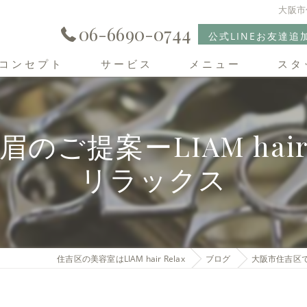
大阪市
06-6690-0744
公式LINEお友達追
コンセプト
サービス
メニュー
スタ
住吉区の美容室･LIAM hair Relaxの口コミ情報
ご提案ーLIAM hair
住吉区の美容室･LIAM hair Relaxの評判
リラックス
住吉区の美容室･LIAM hair Relaxのお客様の声
住吉区の美容室はLIAM hair Relax
ブログ
大阪市住吉区で似