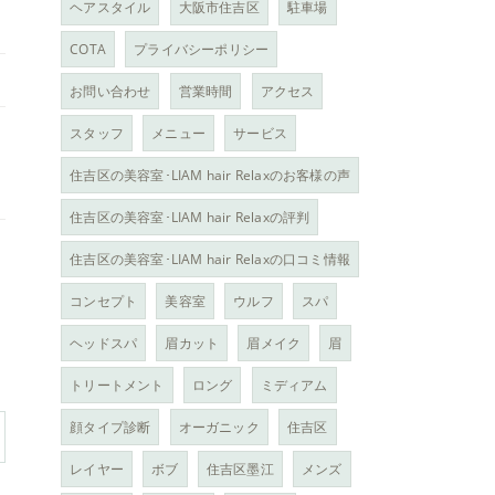
ヘアスタイル
大阪市住吉区
駐車場
COTA
プライバシーポリシー
お問い合わせ
営業時間
アクセス
スタッフ
メニュー
サービス
住吉区の美容室･LIAM hair Relaxのお客様の声
住吉区の美容室･LIAM hair Relaxの評判
住吉区の美容室･LIAM hair Relaxの口コミ情報
コンセプト
美容室
ウルフ
スパ
ヘッドスパ
眉カット
眉メイク
眉
トリートメント
ロング
ミディアム
顔タイプ診断
オーガニック
住吉区
レイヤー
ボブ
住吉区墨江
メンズ