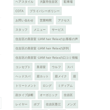
ヘアスタイル
大阪市住吉区
駐車場
COTA
プライバシーポリシー
お問い合わせ
営業時間
アクセス
スタッフ
メニュー
サービス
住吉区の美容室･LIAM hair Relaxのお客様の声
住吉区の美容室･LIAM hair Relaxの評判
住吉区の美容室･LIAM hair Relaxの口コミ情報
コンセプト
美容室
ウルフ
スパ
ヘッドスパ
眉カット
眉メイク
眉
トリートメント
ロング
ミディアム
顔タイプ診断
オーガニック
住吉区
レイヤー
ボブ
住吉区墨江
メンズ