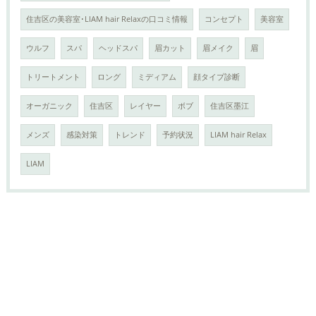
住吉区の美容室･LIAM hair Relaxの口コミ情報
コンセプト
美容室
ウルフ
スパ
ヘッドスパ
眉カット
眉メイク
眉
トリートメント
ロング
ミディアム
顔タイプ診断
オーガニック
住吉区
レイヤー
ボブ
住吉区墨江
メンズ
感染対策
トレンド
予約状況
LIAM hair Relax
LIAM