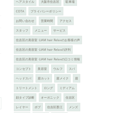
ヘアスタイル
大阪市住吉区
駐車場
COTA
プライバシーポリシー
お問い合わせ
営業時間
アクセス
スタッフ
メニュー
サービス
住吉区の美容室･LIAM hair Relaxのお客様の声
住吉区の美容室･LIAM hair Relaxの評判
住吉区の美容室･LIAM hair Relaxの口コミ情報
コンセプト
美容室
ウルフ
スパ
ヘッドスパ
眉カット
眉メイク
眉
トリートメント
ロング
ミディアム
顔タイプ診断
オーガニック
住吉区
レイヤー
ボブ
住吉区墨江
メンズ