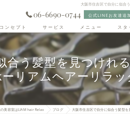
大阪市住吉区で自分に似合う髪
06-6690-0744
公式LINEお友達追
コンセプト
サービス
メニュー
スタ
住吉区の美容室･LIAM hair Relaxの口コミ情報
合う髪型を見つけれる美容室
住吉区の美容室･LIAM hair Relaxの評判
laxーリアムヘアーリラッ
住吉区の美容室･LIAM hair Relaxのお客様の声
美容室はLIAM hair Relax
ブログ
大阪市住吉区で自分に似合う髪型を見つ