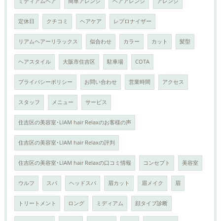
ミディアムヘア
簡単アレンジ
ヘアアレンジ
アレンジ
定休日
クチコミ
ヘアケア
レプロナイザー
リアムヘアーリラックス
似合わせ
カラー
カット
髪型
ヘアスタイル
大阪市住吉区
駐車場
COTA
プライバシーポリシー
お問い合わせ
営業時間
アクセス
スタッフ
メニュー
サービス
住吉区の美容室･LIAM hair Relaxのお客様の声
住吉区の美容室･LIAM hair Relaxの評判
住吉区の美容室･LIAM hair Relaxの口コミ情報
コンセプト
美容室
ウルフ
スパ
ヘッドスパ
眉カット
眉メイク
眉
トリートメント
ロング
ミディアム
顔タイプ診断