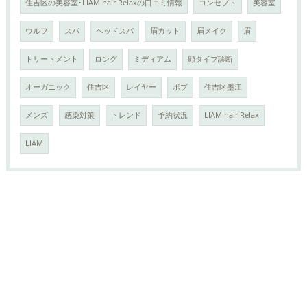
住吉区の美容室･LIAM hair Relaxの口コミ情報
コンセプト
美容室
ウルフ
スパ
ヘッドスパ
眉カット
眉メイク
眉
トリートメント
ロング
ミディアム
顔タイプ診断
オーガニック
住吉区
レイヤー
ボブ
住吉区墨江
メンズ
感染対策
トレンド
予約状況
LIAM hair Relax
LIAM