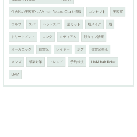
住吉区の美容室･LIAM hair Relaxの口コミ情報
コンセプト
美容室
ウルフ
スパ
ヘッドスパ
眉カット
眉メイク
眉
トリートメント
ロング
ミディアム
顔タイプ診断
オーガニック
住吉区
レイヤー
ボブ
住吉区墨江
メンズ
感染対策
トレンド
予約状況
LIAM hair Relax
LIAM