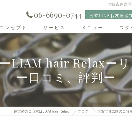
大阪市住吉区の
06-6690-0744
公式LINEお友達追
コンセプト
サービス
メニュー
スタ
住吉区の美容室･LIAM hair Relaxの口コミ情報
IAM hair Rela
住吉区の美容室･LIAM hair Relaxの評判
ー口コミ、評判ー
住吉区の美容室･LIAM hair Relaxのお客様の声
住吉区の美容室はLIAM hair Relax
ブログ
大阪市住吉区の美容室ー