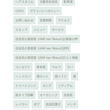
ヘアスタイル
大阪市住吉区
駐車場
COTA
プライバシーポリシー
お問い合わせ
営業時間
アクセス
スタッフ
メニュー
サービス
住吉区の美容室･LIAM hair Relaxのお客様の声
住吉区の美容室･LIAM hair Relaxの評判
住吉区の美容室･LIAM hair Relaxの口コミ情報
コンセプト
美容室
ウルフ
スパ
ヘッドスパ
眉カット
眉メイク
眉
トリートメント
ロング
ミディアム
顔タイプ診断
オーガニック
住吉区
レイヤー
ボブ
住吉区墨江
メンズ