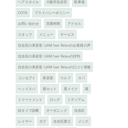
ヘアスタイル
大阪市住吉区
駐車場
COTA
プライバシーポリシー
お問い合わせ
営業時間
アクセス
スタッフ
メニュー
サービス
住吉区の美容室･LIAM hair Relaxのお客様の声
住吉区の美容室･LIAM hair Relaxの評判
住吉区の美容室･LIAM hair Relaxの口コミ情報
コンセプト
美容室
ウルフ
スパ
ヘッドスパ
眉カット
眉メイク
眉
トリートメント
ロング
ミディアム
顔タイプ診断
オーガニック
住吉区
レイヤー
ボブ
住吉区墨江
メンズ