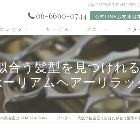
大阪市住吉区で自分に似合う髪
06-6690-0744
公式LINEお友達追
コンセプト
サービス
メニュー
スタ
住吉区の美容室･LIAM hair Relaxの口コミ情報
合う髪型を見つけれる美容室
住吉区の美容室･LIAM hair Relaxの評判
laxーリアムヘアーリラッ
住吉区の美容室･LIAM hair Relaxのお客様の声
美容室はLIAM hair Relax
ブログ
大阪市住吉区で自分に似合う髪型を見つ