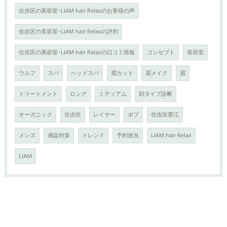
住吉区の美容室･LIAM hair Relaxのお客様の声
住吉区の美容室･LIAM hair Relaxの評判
住吉区の美容室･LIAM hair Relaxの口コミ情報
コンセプト
美容室
ウルフ
スパ
ヘッドスパ
眉カット
眉メイク
眉
トリートメント
ロング
ミディアム
顔タイプ診断
オーガニック
住吉区
レイヤー
ボブ
住吉区墨江
メンズ
感染対策
トレンド
予約状況
LIAM hair Relax
LIAM