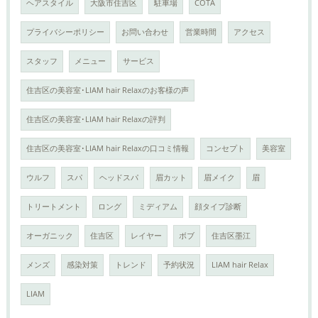
ヘアスタイル
大阪市住吉区
駐車場
COTA
プライバシーポリシー
お問い合わせ
営業時間
アクセス
スタッフ
メニュー
サービス
住吉区の美容室･LIAM hair Relaxのお客様の声
住吉区の美容室･LIAM hair Relaxの評判
住吉区の美容室･LIAM hair Relaxの口コミ情報
コンセプト
美容室
ウルフ
スパ
ヘッドスパ
眉カット
眉メイク
眉
トリートメント
ロング
ミディアム
顔タイプ診断
オーガニック
住吉区
レイヤー
ボブ
住吉区墨江
メンズ
感染対策
トレンド
予約状況
LIAM hair Relax
LIAM