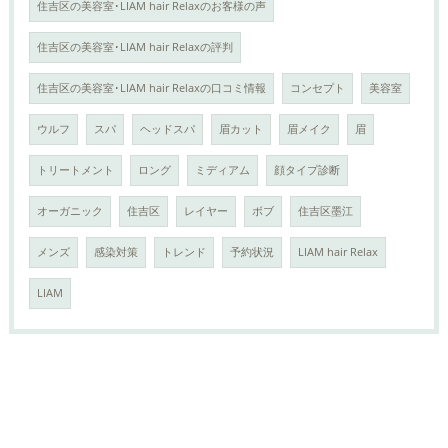
住吉区の美容室･LIAM hair Relaxのお客様の声
住吉区の美容室･LIAM hair Relaxの評判
住吉区の美容室･LIAM hair Relaxの口コミ情報
コンセプト
美容室
ウルフ
スパ
ヘッドスパ
眉カット
眉メイク
眉
トリートメント
ロング
ミディアム
顔タイプ診断
オーガニック
住吉区
レイヤー
ボブ
住吉区墨江
メンズ
感染対策
トレンド
予約状況
LIAM hair Relax
LIAM