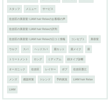
スタッフ
メニュー
サービス
住吉区の美容室･LIAM hair Relaxのお客様の声
住吉区の美容室･LIAM hair Relaxの評判
住吉区の美容室･LIAM hair Relaxの口コミ情報
コンセプト
美容室
ウルフ
スパ
ヘッドスパ
眉カット
眉メイク
眉
トリートメント
ロング
ミディアム
顔タイプ診断
オーガニック
住吉区
レイヤー
ボブ
住吉区墨江
メンズ
感染対策
トレンド
予約状況
LIAM hair Relax
LIAM