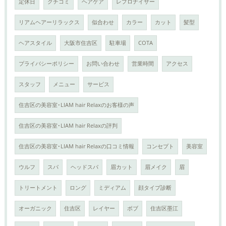
定休日
クチコミ
ヘアケア
レプロナイザー
リアムヘアーリラックス
似合わせ
カラー
カット
髪型
ヘアスタイル
大阪市住吉区
駐車場
COTA
プライバシーポリシー
お問い合わせ
営業時間
アクセス
スタッフ
メニュー
サービス
住吉区の美容室･LIAM hair Relaxのお客様の声
住吉区の美容室･LIAM hair Relaxの評判
住吉区の美容室･LIAM hair Relaxの口コミ情報
コンセプト
美容室
ウルフ
スパ
ヘッドスパ
眉カット
眉メイク
眉
トリートメント
ロング
ミディアム
顔タイプ診断
オーガニック
住吉区
レイヤー
ボブ
住吉区墨江