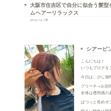
大阪市住吉区で自分に似合う髪型を見つ
ムヘアーリラックス
2021/11/18
シアーピ
こんにちは！
いつもブログを
今日は、少し個
ブリーチ→お顔
全体は透明感の
ぱつっと長めボ