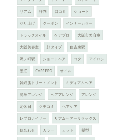
リアム
評判
口コミ
ショート
刈り上げ
クーポン
インナーカラー
トラックオイル
ケアプロ
大阪市美容室
大阪美容室
顔タイプ
住吉東駅
沢ノ町駅
ショートヘア
コタ
アイロン
墨江
CAREPRO
オイル
幹細胞トリートメント
ミディアムヘア
簡単アレンジ
ヘアアレンジ
アレンジ
定休日
クチコミ
ヘアケア
レプロナイザー
リアムヘアーリラックス
似合わせ
カラー
カット
髪型