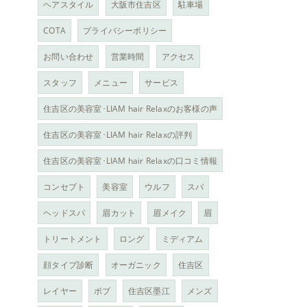
ヘアスタイル
大阪市住吉区
駐車場
COTA
プライバシーポリシー
お問い合わせ
営業時間
アクセス
スタッフ
メニュー
サービス
住吉区の美容室･LIAM hair Relaxのお客様の声
住吉区の美容室･LIAM hair Relaxの評判
住吉区の美容室･LIAM hair Relaxの口コミ情報
コンセプト
美容室
ウルフ
スパ
ヘッドスパ
眉カット
眉メイク
眉
トリートメント
ロング
ミディアム
顔タイプ診断
オーガニック
住吉区
レイヤー
ボブ
住吉区墨江
メンズ