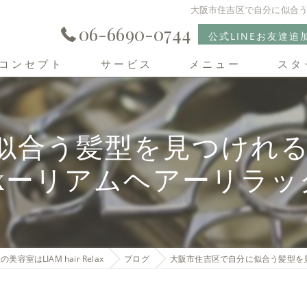
大阪市住吉区で自分に似合う髪
06-6690-0744
公式LINEお友達追
コンセプト
サービス
メニュー
スタ
住吉区の美容室･LIAM hair Relaxの口コミ情報
合う髪型を見つけれる美容室
住吉区の美容室･LIAM hair Relaxの評判
laxーリアムヘアーリラッ
住吉区の美容室･LIAM hair Relaxのお客様の声
美容室はLIAM hair Relax
ブログ
大阪市住吉区で自分に似合う髪型を見つ