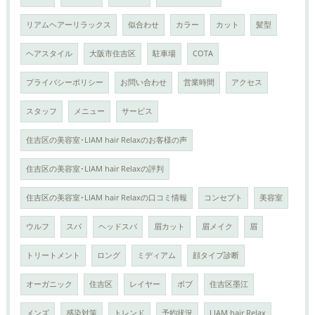
リアムヘアーリラックス
似合わせ
カラー
カット
髪型
ヘアスタイル
大阪市住吉区
駐車場
COTA
プライバシーポリシー
お問い合わせ
営業時間
アクセス
スタッフ
メニュー
サービス
住吉区の美容室･LIAM hair Relaxのお客様の声
住吉区の美容室･LIAM hair Relaxの評判
住吉区の美容室･LIAM hair Relaxの口コミ情報
コンセプト
美容室
ウルフ
スパ
ヘッドスパ
眉カット
眉メイク
眉
トリートメント
ロング
ミディアム
顔タイプ診断
オーガニック
住吉区
レイヤー
ボブ
住吉区墨江
メンズ
感染対策
トレンド
予約状況
LIAM hair Relax