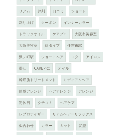
リアム
評判
口コミ
ショート
刈り上げ
クーポン
インナーカラー
トラックオイル
ケアプロ
大阪市美容室
大阪美容室
顔タイプ
住吉東駅
沢ノ町駅
ショートヘア
コタ
アイロン
墨江
CAREPRO
オイル
幹細胞トリートメント
ミディアムヘア
簡単アレンジ
ヘアアレンジ
アレンジ
定休日
クチコミ
ヘアケア
レプロナイザー
リアムヘアーリラックス
似合わせ
カラー
カット
髪型