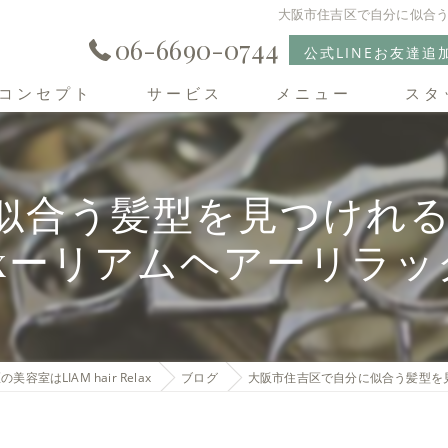
大阪市住吉区で自分に似合う髪
06-6690-0744
公式LINEお友達追
コンセプト
サービス
メニュー
スタ
住吉区の美容室･LIAM hair Relaxの口コミ情報
合う髪型を見つけれる美容室
住吉区の美容室･LIAM hair Relaxの評判
laxーリアムヘアーリラッ
住吉区の美容室･LIAM hair Relaxのお客様の声
美容室はLIAM hair Relax
ブログ
大阪市住吉区で自分に似合う髪型を見つ