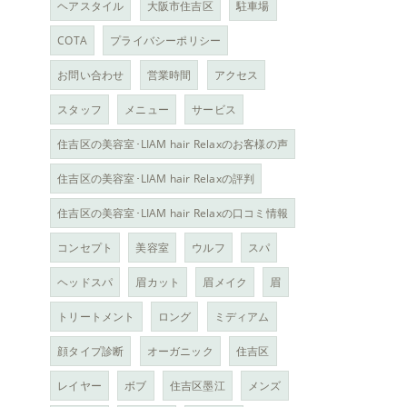
ヘアスタイル
大阪市住吉区
駐車場
COTA
プライバシーポリシー
お問い合わせ
営業時間
アクセス
スタッフ
メニュー
サービス
住吉区の美容室･LIAM hair Relaxのお客様の声
住吉区の美容室･LIAM hair Relaxの評判
住吉区の美容室･LIAM hair Relaxの口コミ情報
コンセプト
美容室
ウルフ
スパ
ヘッドスパ
眉カット
眉メイク
眉
トリートメント
ロング
ミディアム
顔タイプ診断
オーガニック
住吉区
レイヤー
ボブ
住吉区墨江
メンズ